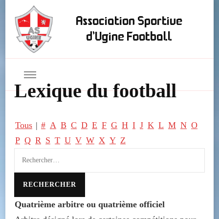
Association Sportive
d'Ugine Football
Lexique du football
Tous
|
#
A
B
C
D
E
F
G
H
I
J
K
L
M
N
O
P
Q
R
S
T
U
V
W
X
Y
Z
Quatrième arbitre ou quatrième officiel