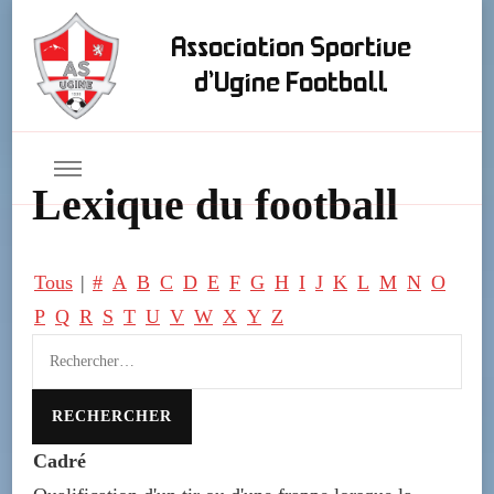
Association Sportive
d'Ugine Football
Lexique du football
Tous
|
#
A
B
C
D
E
F
G
H
I
J
K
L
M
N
O
P
Q
R
S
T
U
V
W
X
Y
Z
Cadré