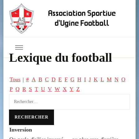
Association Sportive
d'Ugine Football
Lexique du football
Tous
|
#
A
B
C
D
E
F
G
H
I
J
K
L
M
N
O
P
Q
R
S
T
U
V
W
X
Y
Z
Inversion